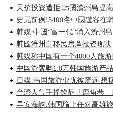
天价投资遭拒 韩國濟州島提
史无前例!3400名中國遊客
韩媒:中國“富一代”涌入濟州
韩國濟州島移民房產投资现状
韩媒称中国有一个4000人旅
中国游客购1.8万韩国旅游产
日媒:韩国旅游业忧被疏远 想
台湾人气手摇饮品「鹿角巷」
早安海峡:韩国瑜上任对高雄旅