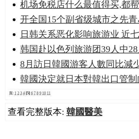
机场免税店什么最值得买,都帮
开全国15个副省级城市之先
日韩关系恶化影响旅游业 近
韩国赴以色列旅游团39人中2
8月訪日韓國游客人數同比減少
韓國決定就日本對韓出口管制
頁:
1
2
3
4
[5]
6
7
8
9
10
11
查看完整版本:
韓國醫美