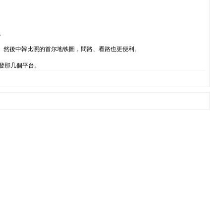
。
适一些。然後中韓比照的首尔地铁圖，問路、看路也更便利。
發那几個平台。