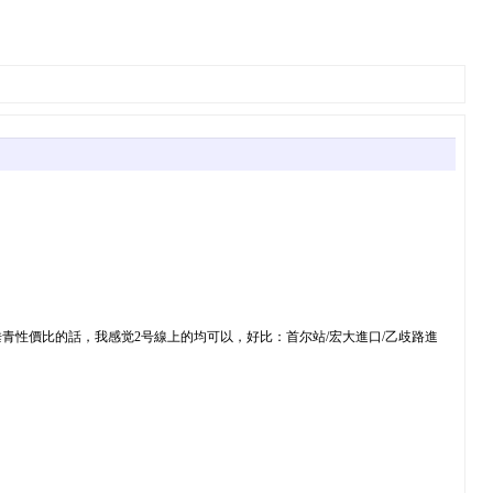
青性價比的話，我感觉2号線上的均可以，好比：首尔站/宏大進口/乙歧路進