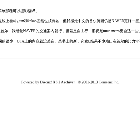
语菜单那種可以摄影翻译。
錢,線上看a片,um和kakao固然也颇有名，但我感觉中文的首尔舆圖仍是NAVER更好一些
口在首尔，我感觉NAVER的交通案内就行，但若是自由行，那仍是nuua metro更合
國的很少，OTA上的内容就没某音、某书上的新，究竟结果不少糊口在首尔的比力常
Powered by
Discuz! X3.2 Archiver
© 2001-2013
Comsenz Inc.