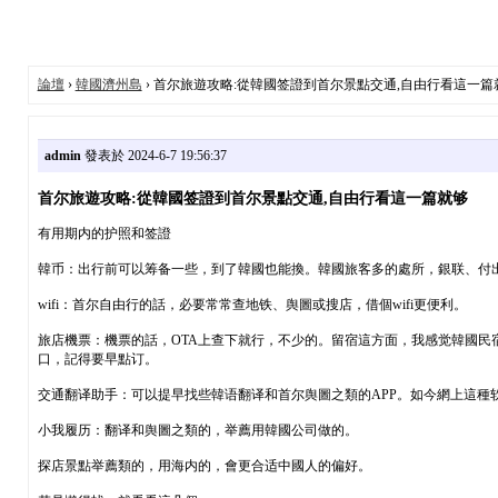
論壇
›
韓國濟州島
› 首尔旅遊攻略:從韓國签證到首尔景點交通,自由行看這一篇
admin
發表於 2024-6-7 19:56:37
首尔旅遊攻略:從韓國签證到首尔景點交通,自由行看這一篇就够
有用期内的护照和签證
韓币：出行前可以筹备一些，到了韓國也能換。韓國旅客多的處所，銀联、付出
wifi：首尔自由行的話，必要常常查地铁、舆圖或搜店，借個wifi更便利。
旅店機票：機票的話，OTA上查下就行，不少的。留宿這方面，我感觉韓國民
口，記得要早點订。
交通翻译助手：可以提早找些韓语翻译和首尔舆圖之類的APP。如今網上這種
小我履历：翻译和舆圖之類的，举薦用韓國公司做的。
探店景點举薦類的，用海内的，會更合适中國人的偏好。