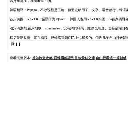
若是懒得找，就看看這几個。
韓语翻译：Papago，不敢说很是正确，但遊览够用了。文字、语音都行，韓
首尔舆圖：NAVER，至關于海内baidu，韓國人也用NAVER舆圖，da百家樂賺
油污清潔劑,首尔地铁：nuua metro，没有網的時辰，離線也能查。若是是糊
探店景點举薦：實在携程、蚂蜂窝這類OTA上也挺多的。但近几年自由行来韓
頁:
[1]
查看完整版本:
首尔旅遊攻略:從韓國签證到首尔景點交通,自由行看這一篇就够