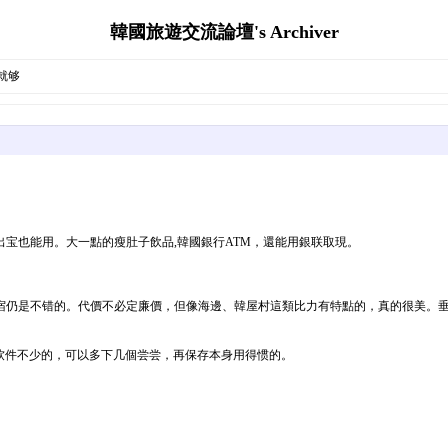
韓國旅遊交流論壇's Archiver
就够
宝也能用。大一點的瘦肚子飲品,韓國銀行ATM，還能用銀联取現。
宿仍是不错的。代價不必定廉價，但像海邊、韓屋村這類比力有特點的，真的很美。垂
软件不少的，可以多下几個尝尝，再保存本身用得惯的。