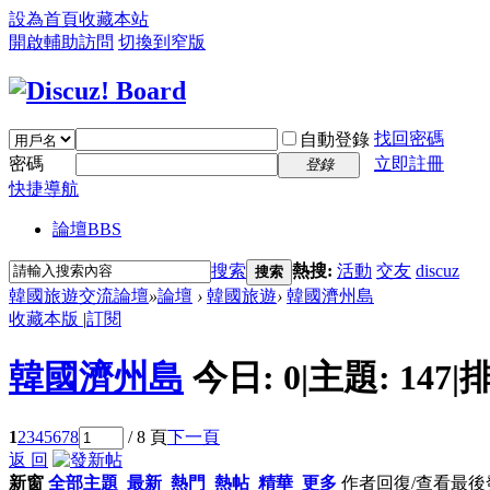
設為首頁
收藏本站
開啟輔助訪問
切換到窄版
找回密碼
自動登錄
密碼
立即註冊
登錄
快捷導航
論壇
BBS
搜索
熱搜:
活動
交友
discuz
搜索
韓國旅遊交流論壇
»
論壇
›
韓國旅遊
›
韓國濟州島
收藏本版
|
訂閱
韓國濟州島
今日:
0
|
主題:
147
|
排
1
2
3
4
5
6
7
8
/ 8 頁
下一頁
返 回
新窗
全部主題
最新
熱門
熱帖
精華
更多
作者
回復/查看
最後