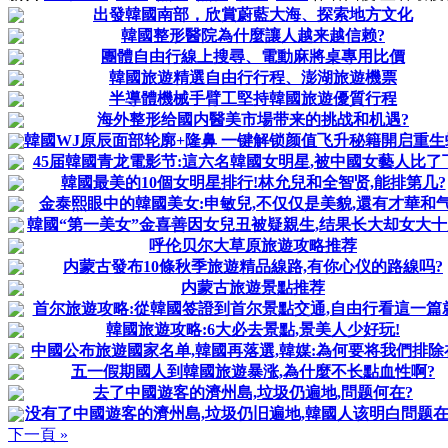
出發韓國南部，欣賞蔚藍大海、探索地方文化
韓國整形醫院為什麼讓人越来越信赖?
團體自由行線上搜尋、電動麻將桌專用比價
韓國旅遊精選自由行行程、澎湖旅遊機票
半導體機械手臂工堅持韓國旅遊優質行程
海外整形给國内醫美市場带来的挑战和机遇?
韓國WJ原辰面部轮廓+隆鼻 一键解锁颜值飞升秘籍開启重生
45届韓國青龙電影节:這六名韓國女明星,被中國女藝人比了
韓國最美的10個女明星排行!林允兒和全智贤,能排第几?
金泰熙眼中的韓國美女:申敏兒,不仅仅是美貌,還有才華和
韓國“第一美女”金喜善因女兒丑被疑親生,结果长大却女大
呼伦贝尔大草原旅遊攻略推荐
内蒙古發布10條秋季旅遊精品線路,有你心仪的路線吗?
内蒙古旅遊景點推荐
首尔旅遊攻略:從韓國签證到首尔景點交通,自由行看這一篇
韓國旅遊攻略:6大必去景點,景美人少好玩!
中國公布旅遊國家名单,韓國再落選,韓媒:為何要将我們排除
五一假期國人到韓國旅遊暴涨,為什麼不长點血性啊?
去了中國遊客的濟州島,垃圾仍遍地,問题何在?
没有了中國遊客的濟州島,垃圾仍旧遍地,韓國人该明白問题
下一頁 »