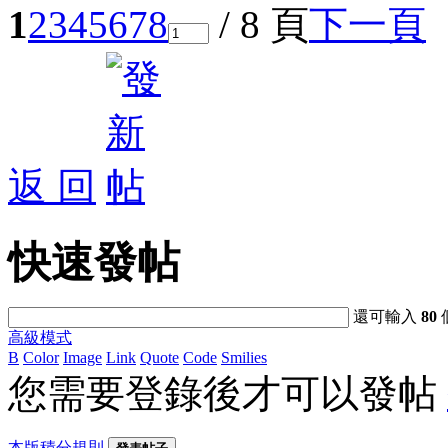
1
2
3
4
5
6
7
8
/ 8 頁
下一頁
返 回
快速發帖
還可輸入
80
高級模式
B
Color
Image
Link
Quote
Code
Smilies
您需要登錄後才可以發帖
本版積分規則